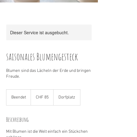
Dieser Service ist ausgebucht.
saisonales Blumengesteck
Blumen sind das Lächeln der Erde und bringen
Freude.
85
Schweizer
Beendet
B
CHF 85
Dorfplatz
Franken
e
e
n
Beschreibung
d
e
Mit Blumen ist die Welt einfach ein Stückchen
t