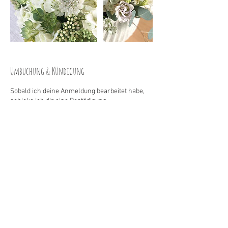
Umbuchung & Kündigung
Sobald ich deine Anmeldung bearbeitet habe,
schicke ich dir eine Bestädigung.
Deine Buchung ist nach unserer Bestätigung
verbindlich und somit kostenpflichtig. Nach
dem Eingang deiner Zahlung ist dein Platz am
Workshop definitiv für dich reserviert.
Falls du danach doch verhindert bist, teile mir
das bitte schnellstmöglich mit. Wenn Du oder
ich den Platz weiter vergeben können,
bekommst du die Kursgebühr im Form eines
Gutscheins rückerstattet. Wenn dein
reservierter Platz frei bleibt, müssen leider
trotzdem sämtliche Kurskosten von dir
getragen werden.