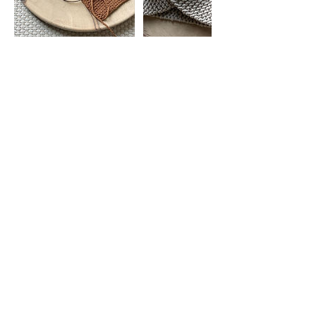
Umbuchung & Kündigung
Sobald ich deine Anmeldung bearbeitet habe,
schicke ich dir eine Bestädigung.
Deine Buchung ist nach unserer Bestätigung
verbindlich und somit kostenpflichtig. Nach
dem Eingang deiner Zahlung ist dein Platz am
Workshop definitiv für dich reserviert.
Falls du danach doch verhindert bist, teile mir
das bitte schnellstmöglich mit. Wenn Du oder
ich den Platz weiter vergeben können,
bekommst du die Kursgebühr im Form eines
Gutscheins rückerstattet. Wenn dein
reservierter Platz frei bleibt, müssen leider
trotzdem sämtliche Kurskosten von dir
getragen werden.