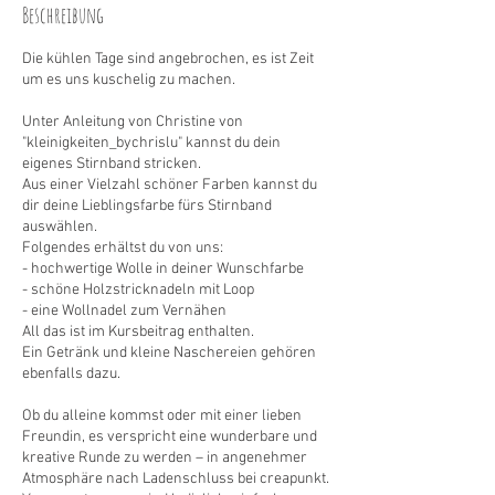
t
Beschreibung
Die kühlen Tage sind angebrochen, es ist Zeit
um es uns kuschelig zu machen.
Unter Anleitung von Christine von
"kleinigkeiten_bychrislu" kannst du dein
eigenes Stirnband stricken.
Aus einer Vielzahl schöner Farben kannst du
dir deine Lieblingsfarbe fürs Stirnband
auswählen.
Folgendes erhältst du von uns:
- hochwertige Wolle in deiner Wunschfarbe
- schöne Holzstricknadeln mit Loop
- eine Wollnadel zum Vernähen
All das ist im Kursbeitrag enthalten.
Ein Getränk und kleine Naschereien gehören
ebenfalls dazu.
Ob du alleine kommst oder mit einer lieben
Freundin, es verspricht eine wunderbare und
kreative Runde zu werden – in angenehmer
Atmosphäre nach Ladenschluss bei creapunkt.