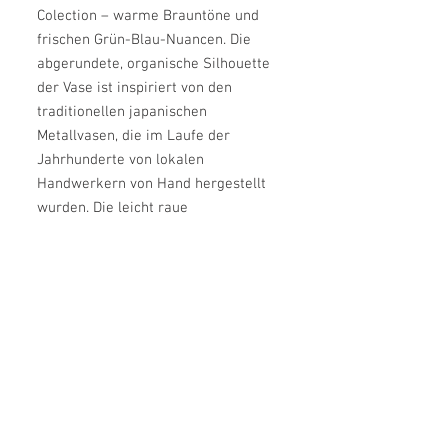
Colection – warme Brauntöne und
frischen Grün-Blau-Nuancen. Die
abgerundete, organische Silhouette
der Vase ist inspiriert von den
traditionellen japanischen
Metallvasen, die im Laufe der
Jahrhunderte von lokalen
Handwerkern von Hand hergestellt
wurden. Die leicht raue
Keramikoberfläche mit ihren
subtilen Farbvariationen trägt zum
natürlichen Gesamtbild sowie zum
einzigartigen Charakter jeder
einzelnen Vase bei. Kombiniere die
verschiedenen Größen und Farben
und schaffe ein individuelles
Arrangement.
Farbe: Tradewinds