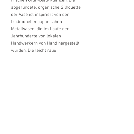
frischen Grün-Blau-Nuancen. Die
abgerundete, organische Silhouette
der Vase ist inspiriert von den
traditionellen japanischen
Metallvasen, die im Laufe der
Jahrhunderte von lokalen
Handwerkern von Hand hergestellt
wurden. Die leicht raue
Keramikoberfläche mit ihren
subtilen Farbvariationen trägt zum
natürlichen Gesamtbild sowie zum
einzigartigen Charakter jeder
einzelnen Vase bei. Kombinieren Sie
die verschiedenen Größen und
Farben und schaffen Sie ein
individuelles Arrangement.
Farbe: Tradewinds
Material: Keramik
Masse: H: 13 cm B: 8 cm L: 8 cm