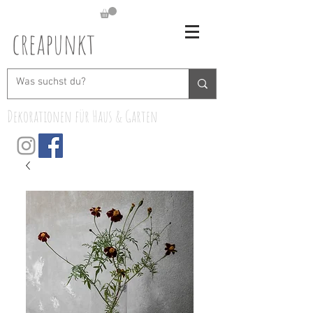
creapunkt
Dekorationen für Haus & Garten