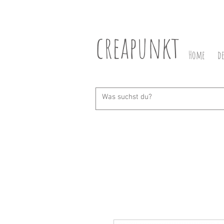
creapunkt
Home
d