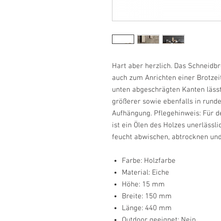
Hart aber herzlich. Das Schneid
auch zum Anrichten einer Brotzeit
unten abgeschrägten Kanten lässt 
größerer sowie ebenfalls in runde
Aufhängung. Pflegehinweis: Für d
ist ein Ölen des Holzes unerlässl
feucht abwischen, abtrocknen und
Farbe:
Holzfarbe
Material:
Eiche
Höhe:
15 mm
Breite:
150 mm
Länge:
440 mm
Outdoor geeignet:
Nein