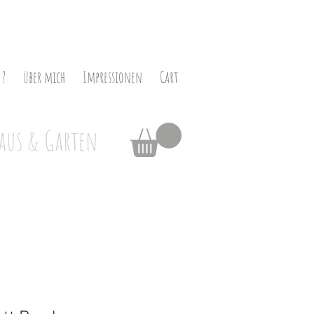
 ?
über mich
Impressionen
Cart
aus & Garten