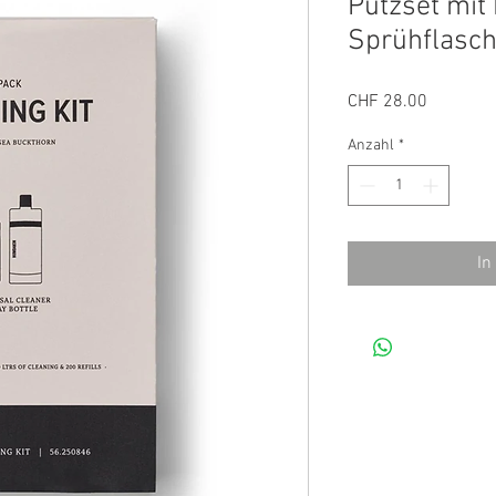
Putzset mit
Sprühflasc
Preis
CHF 28.00
Anzahl
*
In