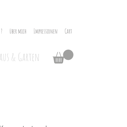
 ?
über mich
Impressionen
Cart
aus & Garten