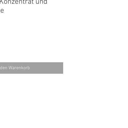
 Konzentrat und
he
 den Warenkorb