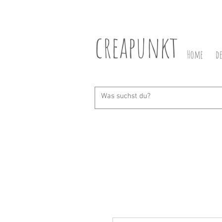
creapunkt
Home
d