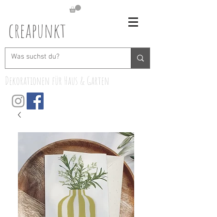
creapunkt
Dekorationen für Haus & Garten