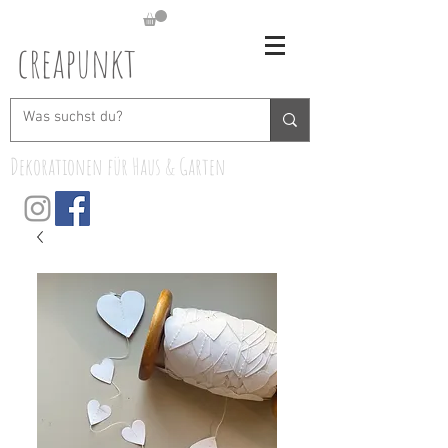
creapunkt
Dekorationen für Haus & Garten