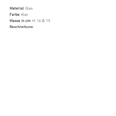
Material
: Glas
Farbe
: Klar
Masse in cm
: H: 16 Ø: 15
Beschreibung:
Dieses Produkt besteht aus
mundgeblasenem Glas. Dies
bedeutet, dass ein manueller
Arbeitsprozess ausgeführt wurde,
um das Glas zu herzustellen, was
der Grund für das einzigartige
Aussehen des Produktes ist. Jedes
Produkt ist daher unterschiedlich in
Form, Dicke und Oberfläche, was Teil
des Charmes ist.
© by creapunkt