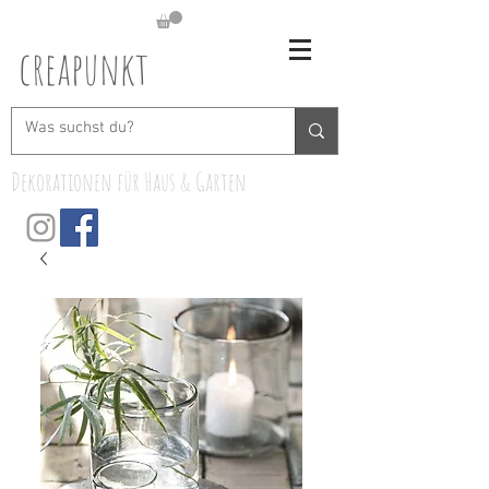
creapunkt
Dekorationen für Haus & Garten