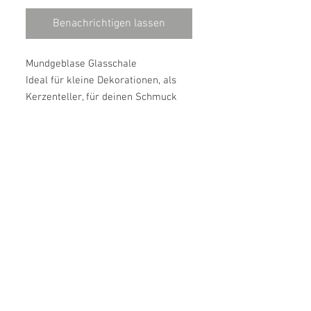
Benachrichtigen lassen
Mundgeblase Glasschale
Ideal für kleine Dekorationen, als
Kerzenteller, für deinen Schmuck
oder einfach für den Hausschlüssel
im Eingang.
Dieses Tablett besteht aus
mundgeblasenem Glas und der
manuelle Arbeitsablauf verleiht
jedem Tablett seinen einzigartigen
Ausdruck. Dadurch gibt es auch
Unterschiede in Form, Dicke und
Oberfläche, die jedem Tablett seinen
ganz eigenen Charme verleihen.
Masse: H: 2,7 Ø: 11