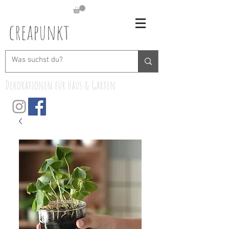
creapunkt
Dekorationen für Haus & Garten