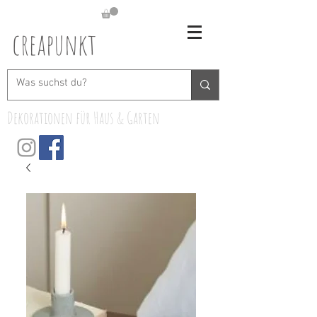
creapunkt
Dekorationen für Haus & Garten