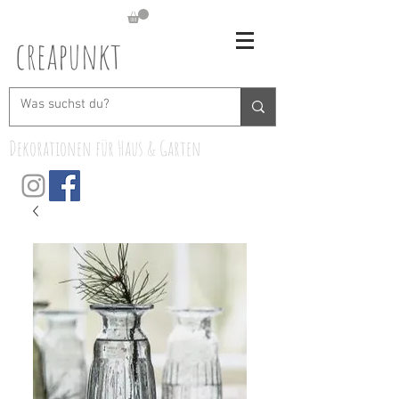
creapunkt
Dekorationen für Haus & Garten