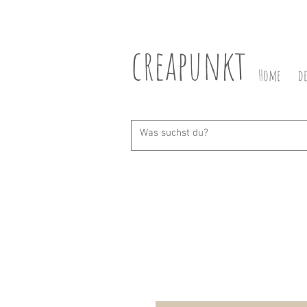
creapunkt
Home
d