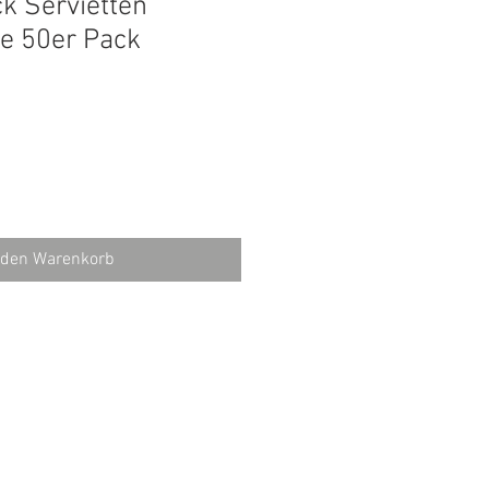
k Servietten
e 50er Pack
 den Warenkorb