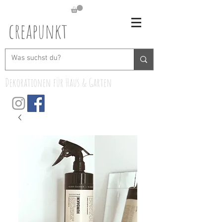
creapunkt
Dekorationen für Haus & Garten