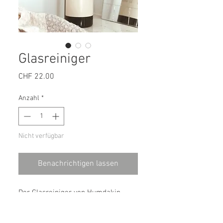
Glasreiniger
Preis
CHF 22.00
Anzahl
*
Nicht verfügbar
Benachrichtigen lassen
Der Glasreiniger von Humdakin
hinterlässt einen milden und
frischen Sanddornduft – und