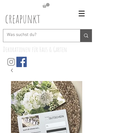
creapunkt
Dekorationen für Haus & Garten