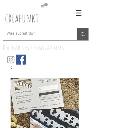
creapunkt
Dekorationen für Haus & Garten