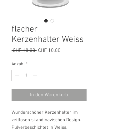
flacher
Kerzenhalter Weiss
Standardpreis
Sale-
 CHF 18.00 
CHF 10.80
Preis
Anzahl
*
In den Warenkorb
Wunderschöner Kerzenhalter im
zeitlosen skandinavischen Design.
Pulverbeschichtet in Weiss.