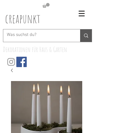
creapunkt
Dekorationen für Haus & Garten