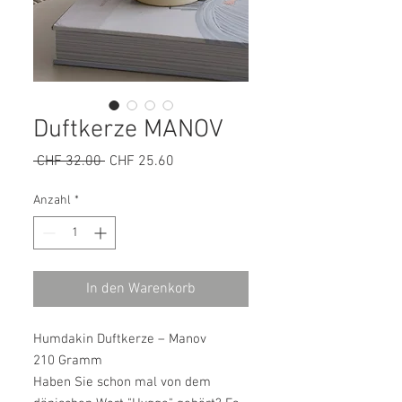
Duftkerze MANOV
Standardpreis
Sale-
 CHF 32.00 
CHF 25.60
Preis
Anzahl
*
In den Warenkorb
Humdakin Duftkerze – Manov
210 Gramm
Haben Sie schon mal von dem