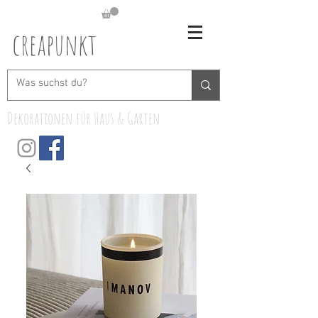
creapunkt
Dekorationen für Haus & Garten