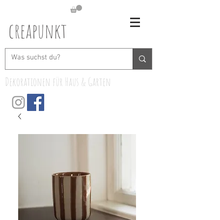
creapunkt
Dekorationen für Haus & Garten