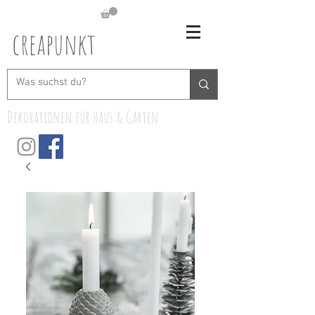
creapunkt
Dekorationen für Haus & Garten