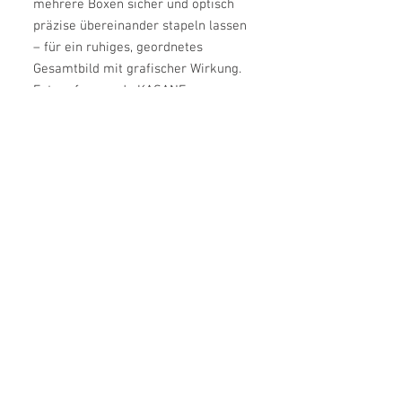
mehrere Boxen sicher und optisch
präzise übereinander stapeln lassen
– für ein ruhiges, geordnetes
Gesamtbild mit grafischer Wirkung.
Entworfen wurde KASANE von
Kazushige Miyake, der Funktion und
Ästhetik in eine zurückhaltend
elegante Form übersetzt. Die
reduzierte Gestaltung verleiht der
Box eine moderne Präsenz, ohne
sich in den Vordergrund zu drängen.
Das FSC-zertifizierte Material
unterstreicht den
verantwortungsbewussten Anspruch
zusätzlich.
Als Teil der KASANE Serie lässt sich
die Box vielseitig kombinieren und
eröffnet stilvolle Möglichkeiten zum
Schichten, Stapeln und Organisieren.