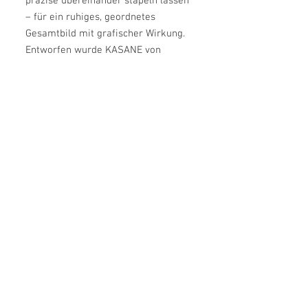
präzise übereinander stapeln lassen
– für ein ruhiges, geordnetes
Gesamtbild mit grafischer Wirkung.
Entworfen wurde KASANE von
Kazushige Miyake, der Funktion und
Ästhetik in eine zurückhaltend
elegante Form übersetzt. Die
reduzierte Gestaltung verleiht der
Box eine moderne Präsenz, ohne
sich in den Vordergrund zu drängen.
Das FSC-zertifizierte Material
unterstreicht den
verantwortungsbewussten Anspruch
zusätzlich.
Als Teil der KASANE Serie lässt sich
die Box vielseitig kombinieren und
eröffnet stilvolle Möglichkeiten zum
Schichten, Stapeln und Organisieren.
Farbe: Anthrazite