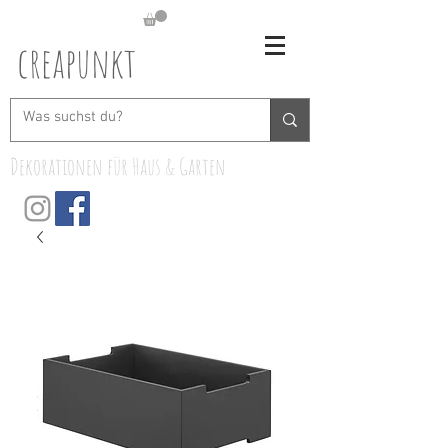
creapunkt
Dekorationen für Haus & Garten