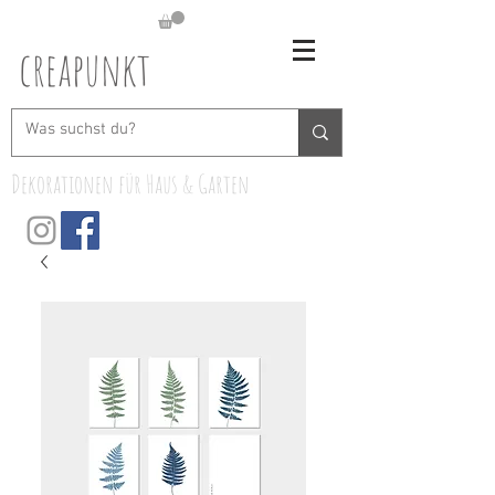
creapunkt
Dekorationen für Haus & Garten