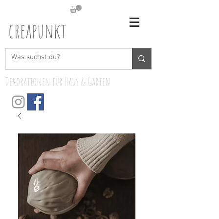
creapunkt
Dekorationen für Haus & Garten