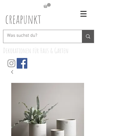
creapunkt
Dekorationen für Haus & Garten