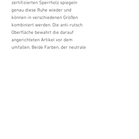
zertifizierten Sperrholz spiegeln
genau diese Ruhe wieder und
können in verschiedenen Größen
kombiniert werden. Die anti-rutsch
Oberfläche bewahrt die darauf
angerichteten Artikel vor dem
umfallen. Beide Farben, der neutrale
Holz-Ton und das Schwarz, können
schlicht und natürlich in jedem
Raum angerichtet werden. Durch die
LFGB Zertifizierung sind die Tabletts
auch für Lebensmittel geeignet. In
verschiedenen Größen und Farben
erhältlich.
Höhe:
1 cm
Breite:
10 cm
Länge:
23 cm