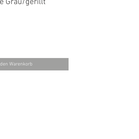
e Grau/gerillt
 den Warenkorb