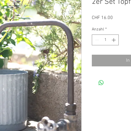
2er Set Töpf
Preis
CHF 16.00
Anzahl
*
In