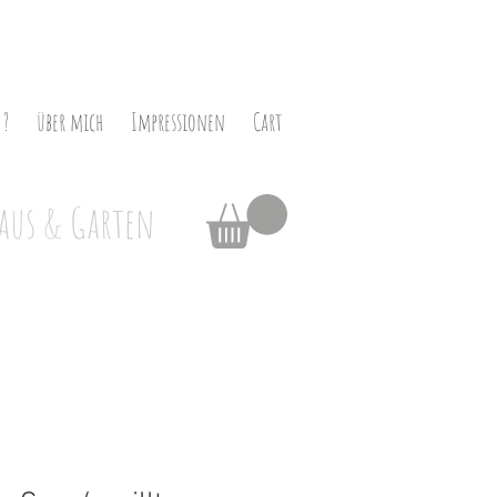
 ?
über mich
Impressionen
Cart
aus & Garten