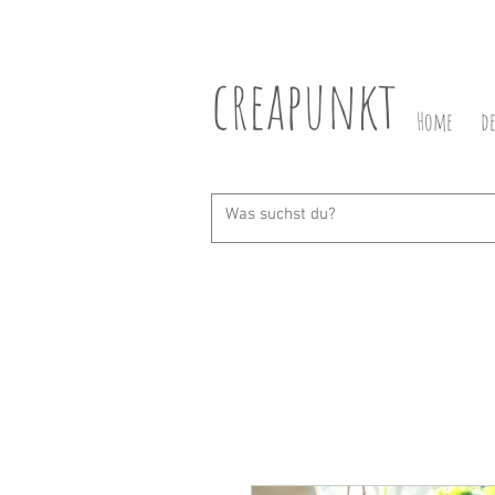
creapunkt
Home
d