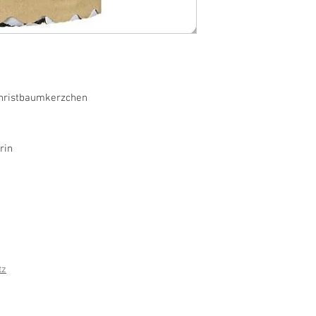
Christbaumkerzchen
rin
tz