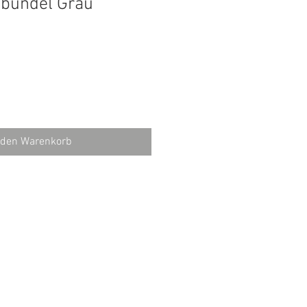
nbündel Grau
 den Warenkorb