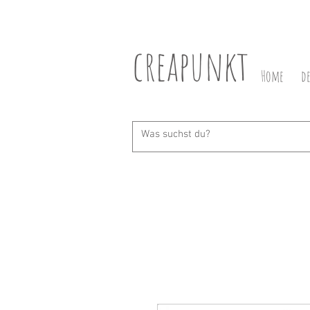
creapunkt
Home
d