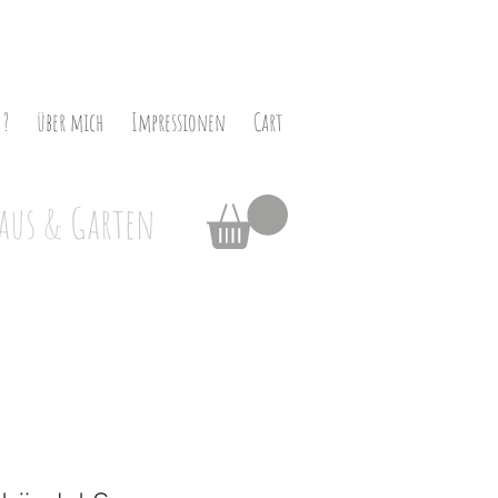
 ?
über mich
Impressionen
Cart
aus & Garten